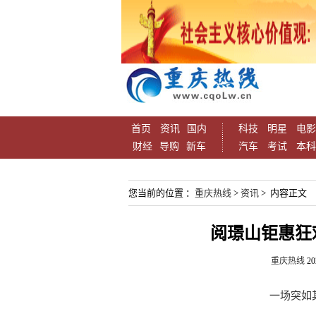
首页
资讯
国内
科技
明星
电影
财经
导购
新车
汽车
考试
本科
您当前的位置 ：
重庆热线
>
资讯
> 内容正文
阅璟山钜惠狂
重庆热线
20
一场突如