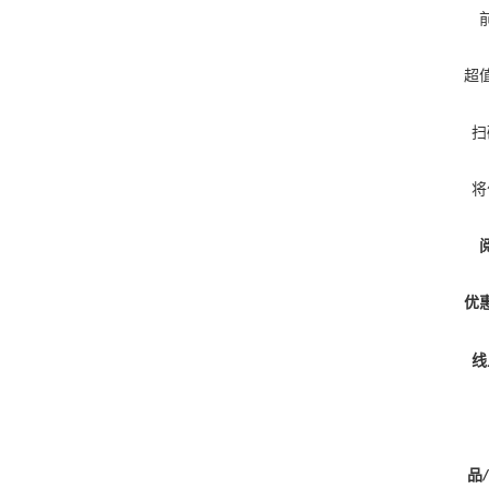
超
扫
将
优
线
品
/