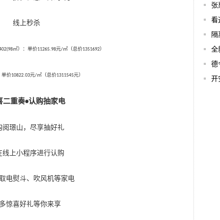
张
看
线上秒杀
隔
全
㎡）：单价
元
㎡（总价
）
402(98
11265.98
/
1351692
德
元
㎡（
总价
元）
：单价
10822.03
/
1311545
开
认购抽家电
喜二重奏
•
尽享
购阅璟山，
抽好礼
在线上小程序进行认购
取电熨斗、吹风机等家电
多惊喜好礼等你来享