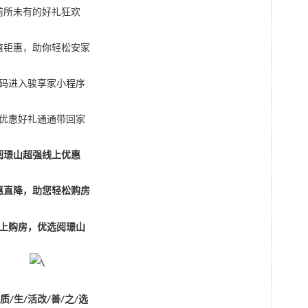
前所未有的好礼狂欢
值钜惠，助你轻松安家
码进入骏享家小程序
优惠好礼通通带回家
阅璟山超强线上优惠
惠直降，助您轻松购房
优
上购房，
选阅璟山
质
生
活改
善
之
选
/
/
/
/
/