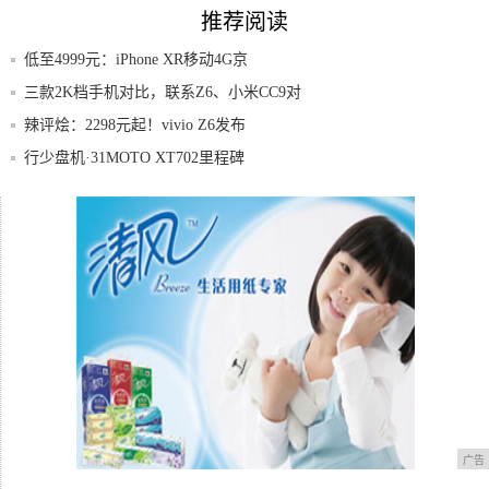
推荐阅读
低至4999元：iPhone XR移动4G京
三款2K档手机对比，联系Z6、小米CC9对
比
辣评烩：2298元起！vivio Z6发布
行少盘机·31MOTO XT702里程碑
首次落地广东 名家云集鼎龙湾 聚焦康养旅
居
比华为还快一步！中兴5G手机即将开卖，
骁龙8
广告