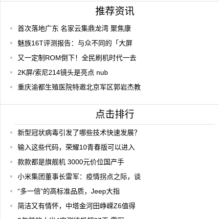
推荐资讯
首次落地广东 名家云集鼎龙湾 聚焦康
魅族16T评测报告：与众不同的「大屏
又一定制ROM倒下！全民刷机时代一去
2K屏/索尼214镜头是亮点 nub
重庆渝都生殖医院特邀北京军区郭岩杰教
点击排行
新型冠状病毒引发了哪些技术快速发展？
输入这些代码，荣耀10青春版可以进入
款款都是旗舰机 3000元价位国产手
小米集团董事长雷军：疫情拐点之际，谈
“多一倍”的高标准品质，Jeep大指
简洁又有情怀，中塔金河田峥嵘Z6值得