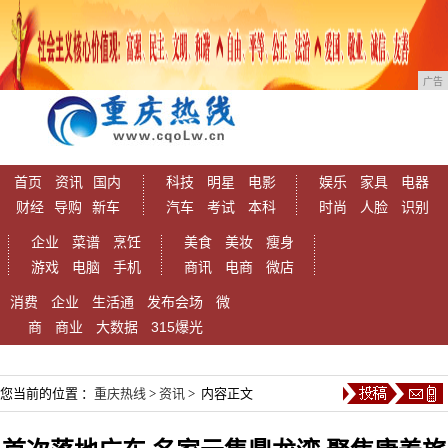
广告
首页
资讯
国内
科技
明星
电影
娱乐
家具
电器
财经
导购
新车
汽车
考试
本科
时尚
人脸
识别
企业
菜谱
烹饪
美食
美妆
瘦身
游戏
电脑
手机
商讯
电商
微店
消费
企业
生活通
发布会场
微
商
商业
大数据
315爆光
您当前的位置 ：
重庆热线
>
资讯
> 内容正文