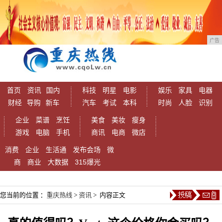
广告
首页
资讯
国内
科技
明星
电影
娱乐
家具
电器
财经
导购
新车
汽车
考试
本科
时尚
人脸
识别
企业
菜谱
烹饪
美食
美妆
瘦身
游戏
电脑
手机
商讯
电商
微店
消费
企业
生活通
发布会场
微
商
商业
大数据
315爆光
您当前的位置 ：
重庆热线
>
资讯
> 内容正文