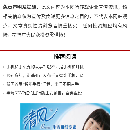
免责声明及提醒：
此文内容为本网所转载企业宣传资讯，该
相关信息仅为宣传及传递更多信息之目的，不代表本网站观
点，文章真实性请浏览者慎重核实！任何投资加盟均有风
险，提醒广大民众投资需谨慎！
推荐阅读
手机和手机壳的故事？哦不，是手机和耳机
的故事
阔别多年，诺基亚再发布千元智能手机，这
是王者
我国首发“智能手表”问世，出门不用带手
机，商
黑莓KEY2红色国行版正式预售，全键盘设
计，
耐步地板：专业运动木地板厂家，高标准成
就运动
你入手了吗？2018年最值得购买的10款手机