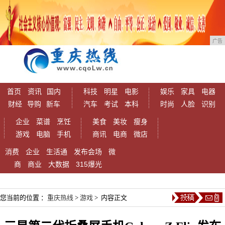
广告
首页
资讯
国内
科技
明星
电影
娱乐
家具
电器
财经
导购
新车
汽车
考试
本科
时尚
人脸
识别
企业
菜谱
烹饪
美食
美妆
瘦身
游戏
电脑
手机
商讯
电商
微店
消费
企业
生活通
发布会场
微
商
商业
大数据
315爆光
您当前的位置 ：
重庆热线
>
游戏
> 内容正文