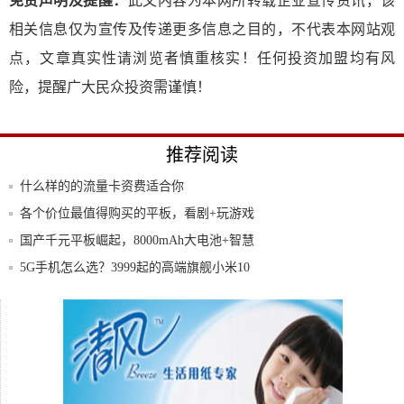
免责声明及提醒：
此文内容为本网所转载企业宣传资讯，该
相关信息仅为宣传及传递更多信息之目的，不代表本网站观
点，文章真实性请浏览者慎重核实！任何投资加盟均有风
险，提醒广大民众投资需谨慎！
推荐阅读
什么样的的流量卡资费适合你
各个价位最值得购买的平板，看剧+玩游戏
+创作
国产千元平板崛起，8000mAh大电池+智慧
5G手机怎么选？3999起的高端旗舰小米10
3分钟黑掉阿里，马云给其“500万年薪”的男
iPhone 11：畅销之时，还是说再见吧