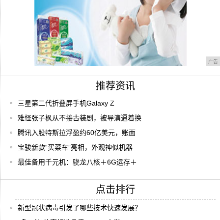
广告
推荐资讯
三星第二代折叠屏手机Galaxy Z
难怪张子枫从不接古装剧，被导演逼着换
腾讯入股特斯拉浮盈约60亿美元，账面
宝骏新款“买菜车”亮相，外观神似机器
最佳备用千元机：骁龙八核＋6G运存＋
点击排行
新型冠状病毒引发了哪些技术快速发展？