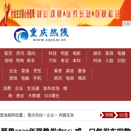
广告
首页
资讯
国内
科技
明星
电影
娱乐
家具
电器
财经
导购
新车
汽车
考试
本科
时尚
人脸
识别
企业
菜谱
烹饪
美食
美妆
瘦身
游戏
电脑
手机
商讯
电商
微店
消费
企业
生活通
发布会场
微
商
商业
大数据
315爆光
您当前的位置 ：
重庆热线
>
企业
> 内容正文