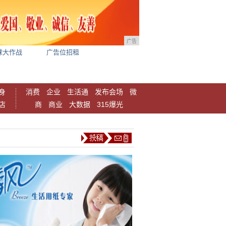
广告
球大作战
广告位招租
身
消费
企业
生活通
发布会场
微
店
商
商业
大数据
315爆光