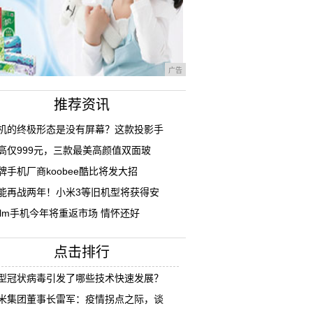
广告
推荐资讯
机的终极形态是没有屏幕？这款投影手
高仅999元，三款最美高颜值双面玻
牌手机厂商koobee酷比将发大招
能再战两年！小米3等旧机型将获得安
alm手机今年将重返市场 情怀还好
点击排行
型冠状病毒引发了哪些技术快速发展？
米集团董事长雷军：疫情拐点之际，谈