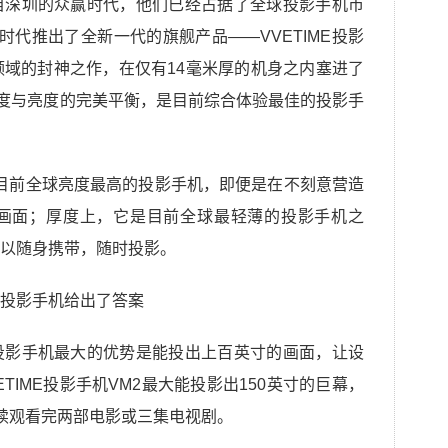
自深圳的众赢时代，他们已经占据了全球投影手机市
时代推出了全新一代的旗舰产品——VVETIME投影
领域的封神之作，在仅有14毫米厚的机身之内塞进了
厚度与亮度的完美平衡，是目前综合体验最佳的投影手
2是目前全球亮度最高的投影手机，即便是在不刻意营造
画面；厚度上，它是目前全球最轻薄的投影手机之
以随身携带，随时投影。
投影手机最大的优势是能投出上百英寸的画面，让设
TIME投影手机VM2最大能投影出150英寸的巨幕，
续观看完两部电影或三集电视剧。