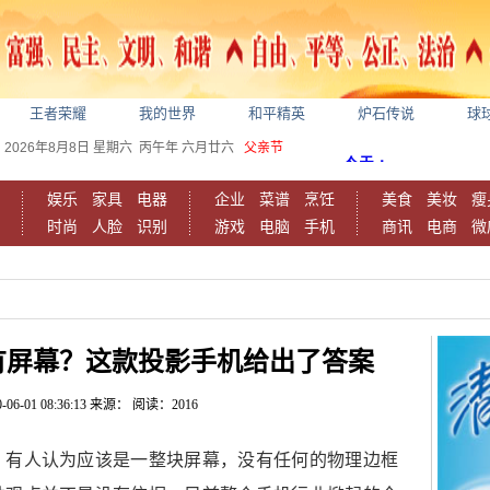
王者荣耀
我的世界
和平精英
炉石传说
球
2026年8月8日
星期六
丙午年 六月廿六
父亲节
娱乐
家具
电器
企业
菜谱
烹饪
美食
美妆
瘦
时尚
人脸
识别
游戏
电脑
手机
商讯
电商
微
有屏幕？这款投影手机给出了答案
-06-01 08:36:13
来源：
阅读：2016
？有人认为应该是一整块屏幕，没有任何的物理边框