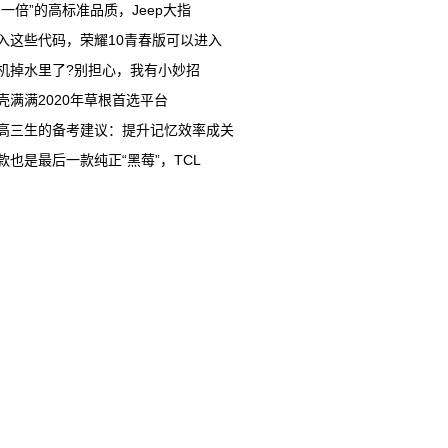
多一倍”的高标准品质，Jeep大指
入这些代码，荣耀10青春版可以进入
机掉水里了?别担心，我有小妙招
壳满满2020年草根首选平台
高三生的备考建议：提升记忆效率成关
款也是最后一款纯正“黑莓”，TCL