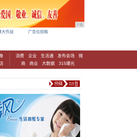
广告
球大作战
广告位招租
身
消费
企业
生活通
发布会场
微
店
商
商业
大数据
315爆光