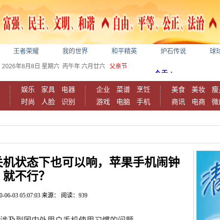
王者荣耀
我的世界
和平精英
炉石传说
球
2026年8月8日
星期六
丙午年 六月廿六
父亲节
娱乐
家具
电器
企业
菜谱
烹饪
美食
美妆
瘦
时尚
人脸
识别
游戏
电脑
手机
商讯
电商
微
关机状态下也可以响，苹果手机闹钟
就不行？
0-06-03 05:07:03
来源：
阅读：939