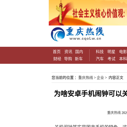
首页
资讯
国内
科技
明星
电影
财经
导购
新车
汽车
考试
本科
您当前的位置 ：
重庆热线
>
企业
> 内容正文
为啥安卓手机闹钟可以
重庆热线
202