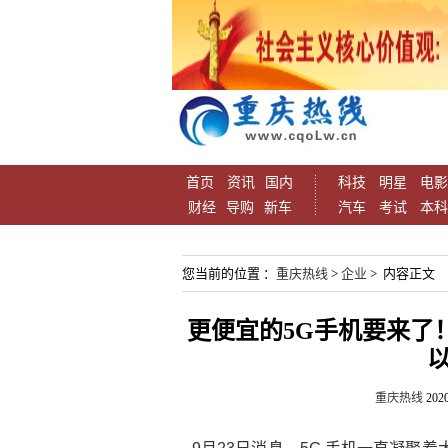
首页
资讯
国内
科技
明星
电影
财经
导购
新车
汽车
考试
本科
您当前的位置 ：
重庆热线
>
企业
> 内容正文
更便宜的5G手机要来了！
重庆热线
2020