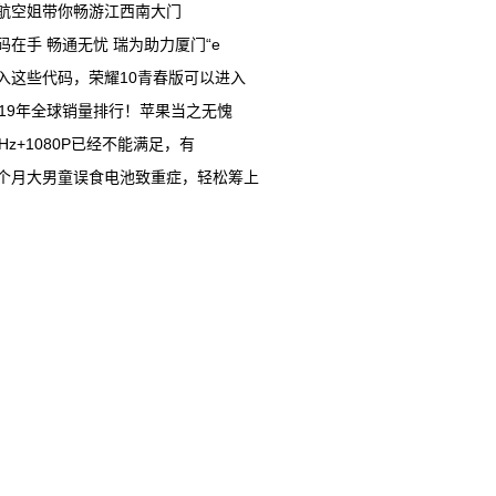
航空姐带你畅游江西南大门
码在手 畅通无忧 瑞为助力厦门“e
入这些代码，荣耀10青春版可以进入
019年全球销量排行！苹果当之无愧
0Hz+1080P已经不能满足，有
个月大男童误食电池致重症，轻松筹上