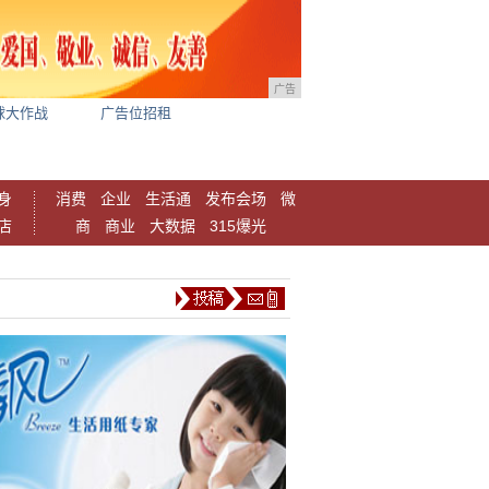
广告
球大作战
广告位招租
身
消费
企业
生活通
发布会场
微
店
商
商业
大数据
315爆光