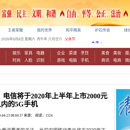
王者荣耀
我的世界
和平精英
炉石传说
球
2026年8月8日
星期六
丙午年 六月廿六
父亲节
娱乐
家具
电器
企业
菜谱
烹饪
美食
美妆
瘦
时尚
人脸
识别
游戏
电脑
手机
商讯
电商
微
电信将于2020年上半年上市2000元
以内的5G手机
-04-23 08:04:37
来源：
阅读：1524