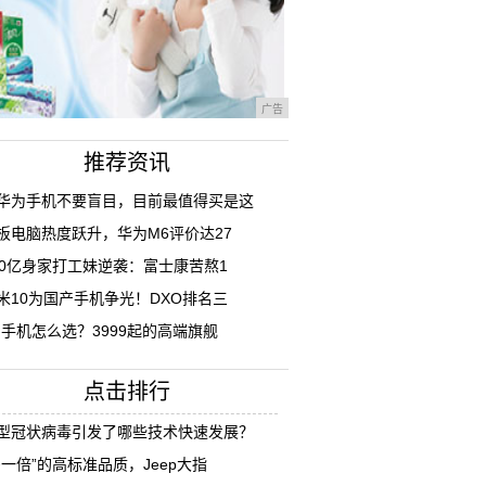
广告
推荐资讯
华为手机不要盲目，目前最值得买是这
板电脑热度跃升，华为M6评价达27
00亿身家打工妹逆袭：富士康苦熬1
米10为国产手机争光！DXO排名三
G手机怎么选？3999起的高端旗舰
点击排行
型冠状病毒引发了哪些技术快速发展？
多一倍”的高标准品质，Jeep大指