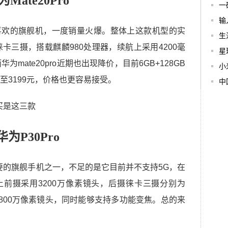
为Mate20Pro
一
输
用户喜欢的旗舰机，一度销量火爆。整体上这款机型的实
生
卡三摄，搭载麒麟980处理器，续航上采用4200毫
星
mate20pro近期也出现降价，目前6GB+128GB
小
至3199元，价格也更容易接受。
中
华为P30Pro
重要的旗舰手机之一，不足的是它目前并不支持5G，在
上前摄采用3200万像素镜头，后摄徕卡三摄分别为
头+800万像素镜头，同时能够支持多功能变焦。总的来