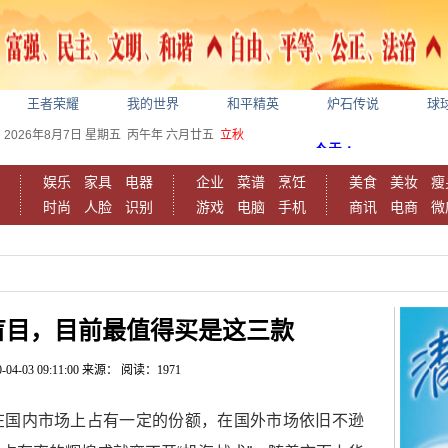
王者荣耀
我的世界
和平精英
炉石传说
球
2026年8月7日
星期五
丙午年 六月廿五
立秋
娱乐
家具
电器
企业
菜谱
烹饪
美食
美妆
瘦
时尚
人脸
识别
游戏
电脑
手机
商讯
电商
微
盲目，目前最值得买是这三款
-04-03 09:11:00
来源：
阅读：1971
在国内市场上占有一定的份额，在国外市场依旧不逊