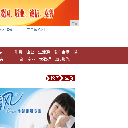
广告
球大作战
广告位招租
身
消费
企业
生活通
发布会场
微
店
商
商业
大数据
315爆光