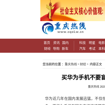
首页
资讯
国内
科技
明星
电影
财经
导购
新车
汽车
考试
本科
您当前的位置 ：
重庆热线
>
财经
> 内容正文
买华为手机不要
重庆热线
2020
华为近几年在国内发展迅猛，不仅