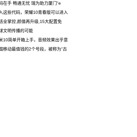
码在手 畅通无忧 瑞为助力厦门“e
入这些代码，荣耀10青春版可以进入
活全掌控,颜值再升级,15大配置免
球文明传播的可能
米10简单开箱上手，音频效果出乎意
国移动最值钱的2个号段，被称为“古