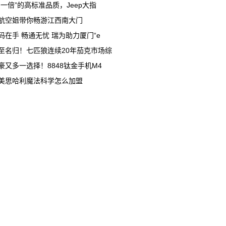
多一倍”的高标准品质，Jeep大指
航空姐带你畅游江西南大门
码在手 畅通无忧 瑞为助力厦门“e
至名归！七匹狼连续20年茄克市场综
豪又多一选择！8848钛金手机M4
美思哈利魔法科学怎么加盟