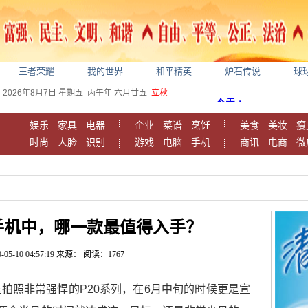
王者荣耀
我的世界
和平精英
炉石传说
球
2026年8月7日
星期五
丙午年 六月廿五
立秋
娱乐
家具
电器
企业
菜谱
烹饪
美食
美妆
瘦
时尚
人脸
识别
游戏
电脑
手机
商讯
电商
微
手机中，哪一款最值得入手？
-05-10 04:57:19
来源：
阅读：1767
拍照非常强悍的P20系列，在6月中旬的时候更是宣