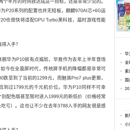
以两个半月的时间就达成这一目标，还是非常少见的。
P20系列的配置也并无短板，麒麟970AI芯+6G运
0也很快将适配GPU Turbo黑科技，届时游戏性能
华
舰华为P10就有点尴尬，毕竟作为去年上半年登场
全
，如今在全面屏时代，传统屏手机的降幅都是非常可
索
0跌至到了当前的1299元，而魅族Pro7 plus更狠，
国
到过1799元的千元机价位。华为P10同样不可幸
2
个别配色版甚至限时进入1999元的新低价（价格经常
吃亏）。这也让不少在去年3788入手的网友很是感
新
小