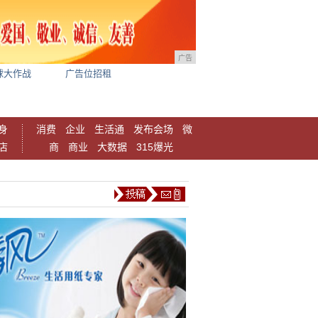
广告
球大作战
广告位招租
身
消费
企业
生活通
发布会场
微
店
商
商业
大数据
315爆光