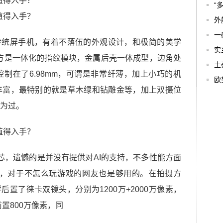
“
外
一
传统屏手机，有着不落伍的外观设计，和极简的美学
实
下方是一体化的指纹模块，金属后壳一体成型，边角处
土
制在了6.98mm，可谓是非常纤薄，加上小巧的机
欧
丰富，最特别的就是草木绿和钻雕金等，加上双摄位
为过。
0芯，遗憾的是并没有提供对AI的支持，不多性能方面
B版，对于不怎么玩游戏的网友也是够用的。在拍摄方
后置了徕卡双镜头，分别为1200万+2000万像素，
置800万像素，同