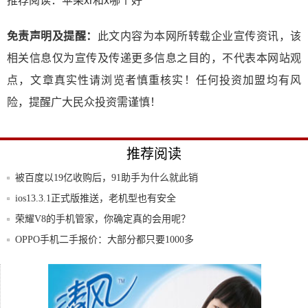
推荐阅读：
苹果xr和x哪个好
免责声明及提醒：
此文内容为本网所转载企业宣传资讯，该
相关信息仅为宣传及传递更多信息之目的，不代表本网站观
点，文章真实性请浏览者慎重核实！任何投资加盟均有风
险，提醒广大民众投资需谨慎！
推荐阅读
被百度以19亿收购后，91助手为什么就此销
声
ios13.3.1正式版推送，老机型也有安全
荣耀V8的手机管家，你确定真的会用呢？
OPPO手机二手报价：大部分都只要1000多
5G上网需要换手机还是手机号？还是两样
都得换
白领办公神器！百度手机助手今起可下载
Offi