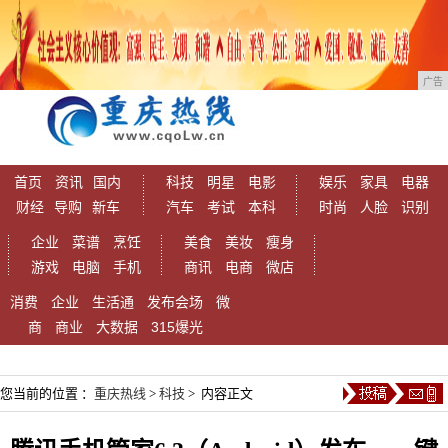
广告
首页
资讯
国内
科技
明星
电影
娱乐
家具
电器
财经
导购
新车
汽车
考试
本科
时尚
人脸
识别
企业
菜谱
烹饪
美食
美妆
瘦身
游戏
电脑
手机
商讯
电商
微店
消费
企业
生活通
发布会场
微
商
商业
大数据
315爆光
您当前的位置 ：
重庆热线
>
科技
> 内容正文