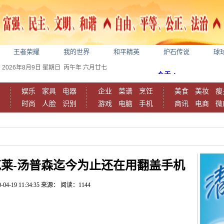
王者荣耀
我的世界
和平精英
炉石传说
球
2026年8月9日
星期日
丙午年 六月廿七
娱乐
家具
电器
企业
菜谱
烹饪
美食
美妆
瘦
时尚
人脸
识别
游戏
电脑
手机
商讯
电商
微
莱-汤普森迄今为止还在用翻盖手机
-04-19 11:34:35
来源：
阅读：1144