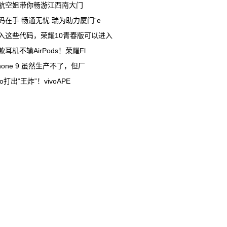
航空姐带你畅游江西南大门
码在手 畅通无忧 瑞为助力厦门“e
入这些代码，荣耀10青春版可以进入
款耳机不输AirPods！荣耀Fl
Phone 9 虽然生产不了，但厂
vo打出“王炸”！vivoAPE