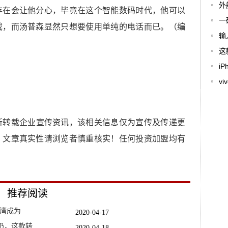
外
存在会让他分心，毕竟在这个智能数码时代，他可以
一
戏，而汤普森显然只想要使用单纯的电话而已。（编
输
这
i
vi
所转载企业宣传资讯，该相关信息仅为宣传及传递更
，文章真实性请浏览者慎重核实！任何投资加盟均有
推荐阅读
海湾成为
2020-04-17
扔，这款转
2020-04-18