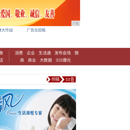
广告
球大作战
广告位招租
身
消费
企业
生活通
发布会场
微
店
商
商业
大数据
315爆光