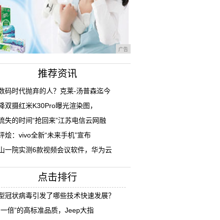
广告
推荐资讯
数码时代抛弃的人？克莱-汤普森迄今
降双摄红米K30Pro曝光渲染图，
流失的时间“抢回来”江苏电信云网融
评烩：vivo全新“未来手机”宣布
山一院实测6款视频会议软件，华为云
点击排行
型冠状病毒引发了哪些技术快速发展？
多一倍”的高标准品质，Jeep大指