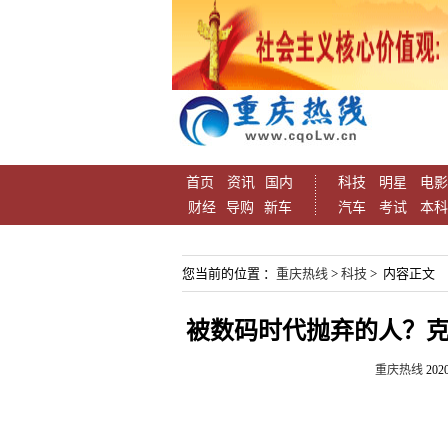
首页
资讯
国内
科技
明星
电影
财经
导购
新车
汽车
考试
本科
您当前的位置 ：
重庆热线
>
科技
> 内容正文
被数码时代抛弃的人？克
重庆热线
2020