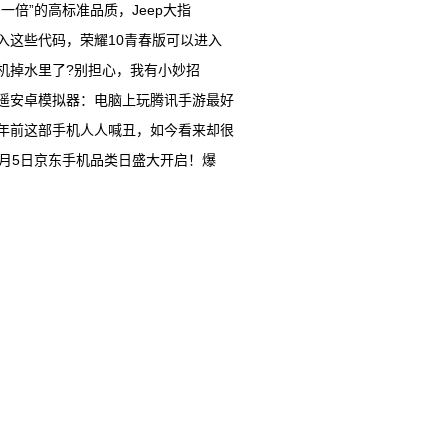
多一倍”的高标准品质，Jeep大指
入这些代码，荣耀10青春版可以进入
机掉水里了?别担心，我有小妙招
遥安卓模拟器：电脑上玩腾讯手游最好
年前这部手机人人喊丑，如今看来却很
1月5日京东手机品类日盛大开启！爆