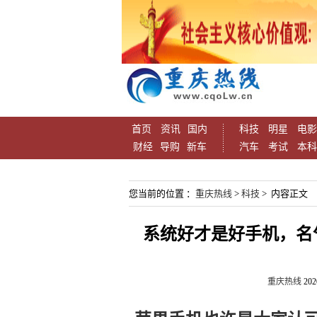
首页
资讯
国内
科技
明星
电影
财经
导购
新车
汽车
考试
本科
您当前的位置 ：
重庆热线
>
科技
> 内容正文
系统好才是好手机，名
重庆热线
202