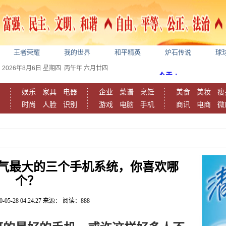
王者荣耀
我的世界
和平精英
炉石传说
球
2026年8月6日
星期四
丙午年 六月廿四
娱乐
家具
电器
企业
菜谱
烹饪
美食
美妆
瘦
时尚
人脸
识别
游戏
电脑
手机
商讯
电商
微
气最大的三个手机系统，你喜欢哪
个？
0-05-28 04:24:27
来源：
阅读：888