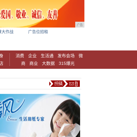
广告
球大作战
广告位招租
身
消费
企业
生活通
发布会场
微
店
商
商业
大数据
315爆光