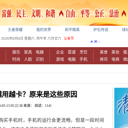
王者荣耀
我的世界
和平精英
炉石传说
球
2026年8月8日
星期六
丙午年 六月廿六
父亲节
娱乐
家具
电器
企业
菜谱
烹饪
美食
美妆
瘦
时尚
人脸
识别
游戏
电脑
手机
商讯
电商
微
越用越卡？原来是这些原因
-05-13 05:22:38
来源：
阅读：1141
购买手机时，手机的运行会更流畅，但是一段时间