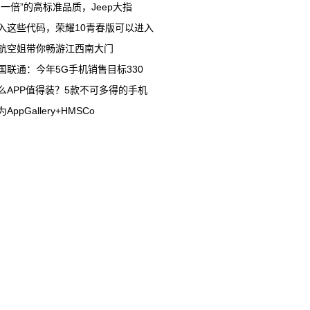
多一倍”的高标准品质，Jeep大指
入这些代码，荣耀10青春版可以进入
航空姐带你畅游江西南大门
国联通：今年5G手机销售目标330
么APP值得装？5款不可多得的手机
AppGallery+HMSCo