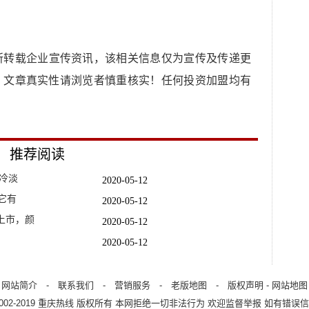
所转载企业宣传资讯，该相关信息仅为宣传及传递更
，文章真实性请浏览者慎重核实！任何投资加盟均有
推荐阅读
性冷淡
2020-05-12
它有
2020-05-12
上市，颜
2020-05-12
2020-05-12
因
2020-05-13
的壳儿就知
2020-05-12
网站简介
-
联系我们
-
营销服务
-
老版地图
-
版权声明
-
网站地图
2002-2019
重庆热线
版权所有 本网拒绝一切非法行为 欢迎监督举报 如有错误信