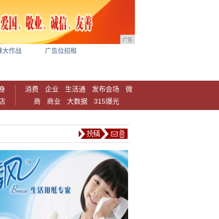
广告
球大作战
广告位招租
身
消费
企业
生活通
发布会场
微
店
商
商业
大数据
315爆光