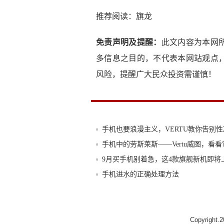
推荐阅读：
旗龙
免责声明及提醒：
此文内容为本网
多信息之目的，不代表本网站观点
风险，提醒广大民众投资需谨慎！
手机也要浪漫主义，VERTU教你告别
手机中的劳斯莱斯——Vertu威图，看看
9月买手机别着急，这4款旗舰新机即将
手机进水的正确处理方法
为什么手机会越用越卡？原来是这些原
私藏手机壳清单！今天心情如何？看我
Copyright.