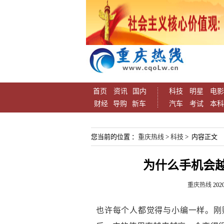
首页
资讯
国内
科技
明星
电影
财经
导购
新车
汽车
考试
本科
您当前的位置 ：
重庆热线
>
科技
> 内容正文
为什么手机会
重庆热线
2020
也许每个人都觉得与小编一样。刚