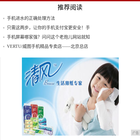
推荐阅读
手机进水的正确处理方法
只需这两步，让你的手机支付宝更安全！手
机丢了
手机屏幕哪家强？问问这个老炮儿网站就知
道了
VERTU/威图手机精品专卖店——北京总店
一款联通好用的APP《手机营业厅》，真诚
为您
地方移动手机营业厅开始引导用户向中国移
动Ap
广告