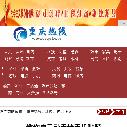
广告
首页
资讯
国内
科技
明星
电影
娱乐
家具
电器
财经
导购
新车
汽车
考试
本科
时尚
人脸
识别
企业
菜谱
烹饪
美食
美妆
瘦身
游戏
电脑
手机
商讯
电商
微店
消费
企业
生活通
发布会场
微
商
商业
大数据
315爆光
您当前的位置 ：
重庆热线
>
科技
> 内容正文