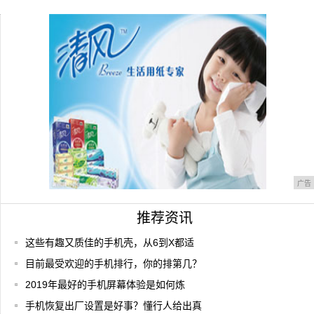
爱豆
中国联通确认 此技术已经到来 以后不用去
营业
247万+直升机快递！Vertu限量版手机发
广告
推荐资讯
这些有趣又质佳的手机壳，从6到X都适
目前最受欢迎的手机排行，你的排第几？
2019年最好的手机屏幕体验是如何炼
手机恢复出厂设置是好事？懂行人给出真