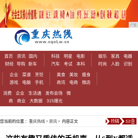
广告
首页
资讯
国内
科技
明星
电影
娱乐
家具
电器
财经
导购
新车
汽车
考试
本科
时尚
人脸
识别
企业
菜谱
烹饪
美食
美妆
瘦身
游戏
电脑
手机
商讯
电商
微店
消费
企业
生活通
发布会场
微
商
商业
大数据
315爆光
您当前的位置 ：
重庆热线
>
资讯
> 内容正文