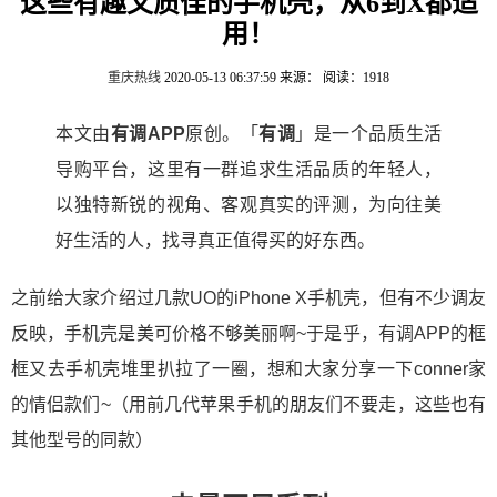
这些有趣又质佳的手机壳，从6到X都适
用！
重庆热线
2020-05-13 06:37:59
来源：
阅读：1918
本文由
有调APP
原创。「
有调
」是一个品质生活
导购平台，这里有一群追求生活品质的年轻人，
以独特新锐的视角、客观真实的评测，为向往美
好生活的人，找寻真正值得买的好东西。
之前给大家介绍过几款
UO的iPhone X手机壳
，但有不少调友
反映，手机壳是美可价格不够美丽啊~于是乎，有调APP的框
框又去手机壳堆里扒拉了一圈，想和大家分享一下conner家
的情侣款们~（用前几代苹果手机的朋友们不要走，这些也有
其他型号的同款）