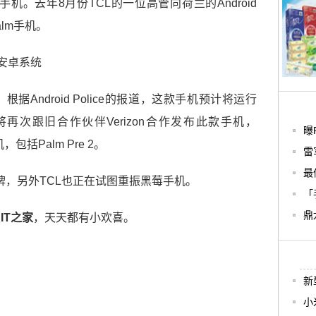
机。去年8月份TCL的一位高管向荷兰的Android
alm手机。
Android Police的报道，这款手机预计将运行
L将再次跟旧合作伙伴Verizon合作发布此款手机，
曝
包括Palm Pre 2。
雷
最
m品牌，另外TCL也正在试图重振黑莓手机。
「
鼎
搜
IT之家
，天天都有小欢喜。
新
小