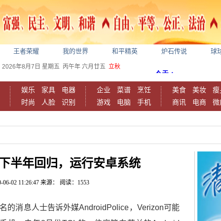
王者荣耀
我的世界
和平精英
炉石传说
球
2026年8月7日
星期五
丙午年 六月廿五
立秋
娱乐
家具
电器
企业
菜谱
烹饪
美食
美妆
瘦
时尚
人脸
识别
游戏
电脑
手机
商讯
电商
微
机下半年回归，运行安卓系统
-06-02 11:26:47
来源：
阅读：1553
消息人士告诉外媒AndroidPolice，Verizon可能