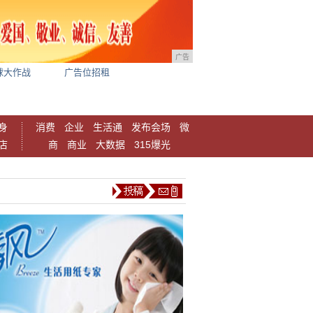
广告
球大作战
广告位招租
身
消费
企业
生活通
发布会场
微
店
商
商业
大数据
315爆光