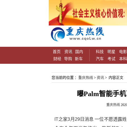
首页
资讯
国内
科技
明星
电影
财经
导购
新车
汽车
考试
本科
您当前的位置 ：
重庆热线
>
资讯
> 内容正文
曝Palm智能手
重庆热线
2020
IT之家3月29日消息 一位不愿透露姓名的