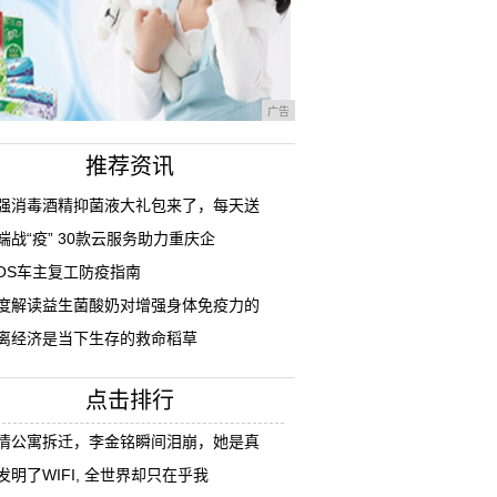
广告
推荐资讯
强消毒酒精抑菌液大礼包来了，每天送
端战“疫” 30款云服务助力重庆企
IOS车主复工防疫指南
度解读益生菌酸奶对增强身体免疫力的
离经济是当下生存的救命稻草
点击排行
情公寓拆迁，李金铭瞬间泪崩，她是真
发明了WIFI, 全世界却只在乎我