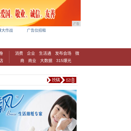
广告
球大作战
广告位招租
身
消费
企业
生活通
发布会场
微
店
商
商业
大数据
315爆光