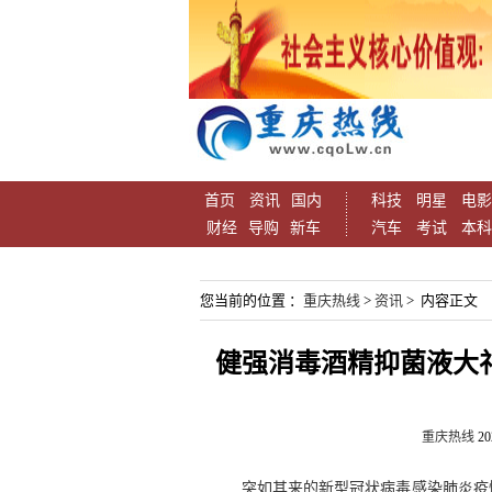
首页
资讯
国内
科技
明星
电影
财经
导购
新车
汽车
考试
本科
您当前的位置 ：
重庆热线
>
资讯
> 内容正文
健强消毒酒精抑菌液大礼
重庆热线
20
突如其来的新型冠状病毒感染肺炎疫