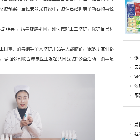
防疫预案、居
民安静呆在家中，疫情已经将庚子新春的喜悦
超“非典”，病毒肆虐期间，如何做好卫生防护，保护自己和
上口罩、消毒剂等个人防护用品等大都脱销，很多朋友们都
健
，健强公司联合养宠医生发起共同战“疫”公益活动，消毒喷
云
V
深
隔
爱
我