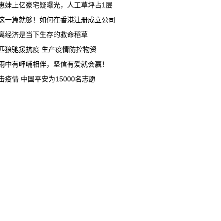
惠妹上亿豪宅疑曝光，人工草坪占1层
这一篇就够！如何在香港注册成立公司
离经济是当下生存的救命稻草
匹狼驰援抗疫 生产疫情防控物资
雨中有呷哺相伴，坚信有爱就会赢！
击疫情 中国平安为15000名志愿